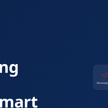
ng
Develo
mart